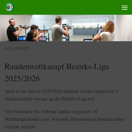
Skip to content
ALLGEMEIN
Rundenwettkampf Bezirks-Liga
2025/2026
Auch in der Saison 2025/2026 nahmen wieder insgesamt 4
Mannschaften von uns an der Bezirks Liga teil.
Von November bis Februar fanden insgesamt 10
Wettkampfabende statt. Folgende Platzierungen konnten dabei
erreicht werden: