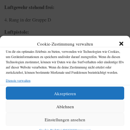
Luftgewehr stehend frei:
4. Rang in der Gruppe D
Luftpistole:
Cookie-Zustimmung verwalten
4. Rang in der Gruppe A
Um dir ein optimales Erlebnis zu bieten, verwenden wir Technologien wie Cookies,
2. Rang in der Gruppe D
um Geräteinformationen zu speichern und/oder darauf zuzugreifen. Wenn du diesen
Technologien zustimmst, können wir Daten wie das Surfverhalten oder eindeutige IDs
auf dieser Website verarbeiten. Wenn du deine Zustimmung nicht erteilst oder
4. Rang in der Gruppe D
zurückziehst, können bestimmte Merkmale und Funktionen beeinträchtigt werden.
Dienste verwalten
Besonders freut uns, dass Leonard Trecksel in seiner Klasse
(Junioren Luftpistole) den gesamt 2. Rang belegen konnte!
Akzeptieren
Herzliche Gratulation an alle Teilnehmenden!
Ablehnen
Einstellungen ansehen
Cookie-Richtlinie
DSGVO
Impressum