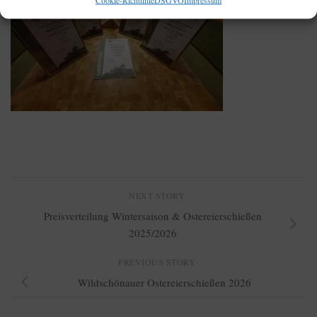
NEXT STORY
Preisverteilung Wintersaison & Ostereierschießen
2025/2026
PREVIOUS STORY
Wildschönauer Ostereierschießen 2026