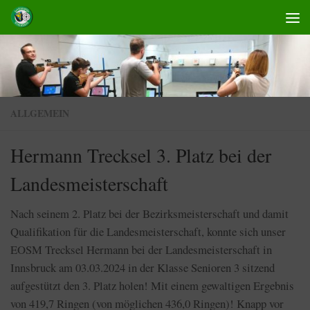
Skip to content
ALLGEMEIN
Hermann Trecksel 3. Platz bei der
Landesmeisterschaft
Nach seinem 2. Platz bei der Bezirksmeisterschaft und damit
Qualifikation für die Landesmeisterschaft, konnte sich unser
EOSM Trecksel Hermann bei der Landesmeisterschaft in
Innsbruck am 03.03.2024 in der Klasse Senioren 3 sitzend
aufgestützt den 3. Platz holen! Mit einem gewaltigen Ergebnis
von 419,7 Ringen (von möglichen 436,0 Ringen)! Knapp vor