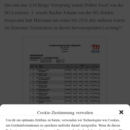
ihm mit nur 1/10 Ringe Vorsprung wurde Pohler Josef von der
SG Lermoos. 1. wurde Bacher Johann von der SG Sölden.
Insgesamt hatt Hermann nur einen 9er (9,9) alle anderen waren
im Zentrum! Gratulation zu dieser hervorragenden Leistung!!
Cookie-Zustimmung verwalten
Um dir ein optimales Erlebnis zu bieten, verwenden wir Technologien wie Cookies,
um Geräteinformationen zu speichern und/oder darauf zuzugreifen. Wenn du diesen